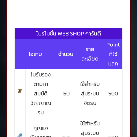
โปรโมชั่น WEB SHOP การันตี
Point
ราย
ไอเทม
จำนวน
ที่ใช้
ละเอียด
แลก
ใบรับรอง
ตามหา
ใช้สำหรับ
สมบัติ
150
สุ่มระบบ
500
วิญญาณ
จิตรบ
รบ
ใช้สำหรับ
กุญแจ
สุ่มระบบ