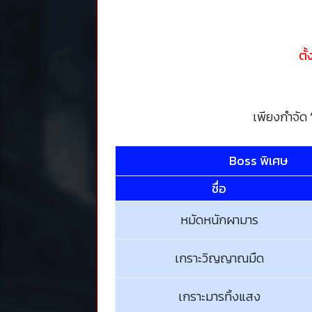
ตั
เพียงกำจัด
Boss พิเศษ
ชื่อ
หมัดหนักผามาร
เกราะวิญญาณมืด
เกราะมารทิ้งแสง