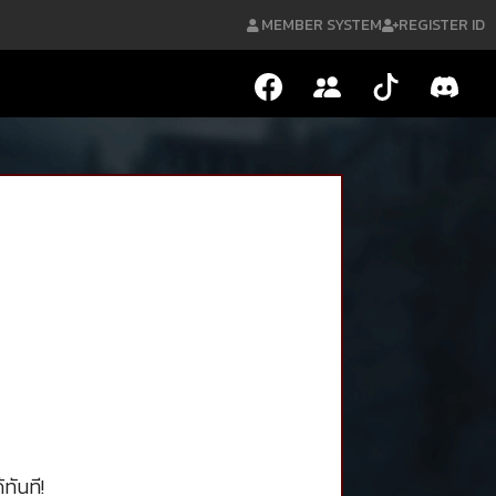
MEMBER SYSTEM
REGISTER ID
ทันที!