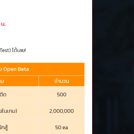
 น.
st) ได้เลย!
ช่วง Open Beta
ทม
จำนวน
ติด
500
ายในเกม)
2,000,000
กสู้
50 ea